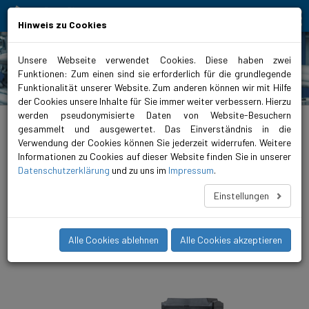
Bewegt Mensch und Element
Hinweis zu Cookies
Unsere Webseite verwendet Cookies. Diese haben zwei
Funktionen: Zum einen sind sie erforderlich für die grundlegende
Produkte
Funktionalität unserer Website. Zum anderen können wir mit Hilfe
der Cookies unsere Inhalte für Sie immer weiter verbessern. Hierzu
werden pseudonymisierte Daten von Website-Besuchern
biral.de
>
Produkte
>
Heizung
>
Inlinepumpen
>
geregelt
>
VivarA
gesammelt und ausgewertet. Das Einverständnis in die
Verwendung der Cookies können Sie jederzeit widerrufen. Weitere
VivarA M 100-24 450
Informationen zu Cookies auf dieser Website finden Sie in unserer
Die VivarA ist eine geregelte, kompakte und langlebige
Datenschutzerklärung
und zu uns im
Impressum
.
Inlinepumpe mit höchster Energieeffizienz (iE5). Diese neue
Pumpenfamilie fördert Medien in Temperaturbereichen von
Einstellungen
-20°C bis +140°C und ist somit für alle gängigen HLKK-
Anwendungen einsetzbar. Per integriertem Bluetooth Connect
und der Biral ONE App (iOS/Android) konfigurieren, überwachen
Alle Cookies ablehnen
Alle Cookies akzeptieren
und analysieren Sie die Pumpe bequem mit Ihrem Smartphone.