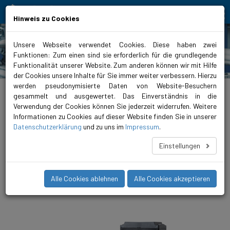
Bewegt Mensch und Element
Hinweis zu Cookies
Unsere Webseite verwendet Cookies. Diese haben zwei
Funktionen: Zum einen sind sie erforderlich für die grundlegende
Produkte
Funktionalität unserer Website. Zum anderen können wir mit Hilfe
der Cookies unsere Inhalte für Sie immer weiter verbessern. Hierzu
werden pseudonymisierte Daten von Website-Besuchern
biral.de
>
Produkte
>
Heizung
>
Inlinepumpen
>
geregelt
>
VivarA
gesammelt und ausgewertet. Das Einverständnis in die
Verwendung der Cookies können Sie jederzeit widerrufen. Weitere
VivarA M 65-21 340
Informationen zu Cookies auf dieser Website finden Sie in unserer
Die VivarA ist eine geregelte, kompakte und langlebige
Datenschutzerklärung
und zu uns im
Impressum
.
Inlinepumpe mit höchster Energieeffizienz (iE5). Diese neue
Pumpenfamilie fördert Medien in Temperaturbereichen von
Einstellungen
-20°C bis +140°C und ist somit für alle gängigen HLKK-
Anwendungen einsetzbar. Per integriertem Bluetooth Connect
und der Biral ONE App (iOS/Android) konfigurieren, überwachen
Alle Cookies ablehnen
Alle Cookies akzeptieren
und analysieren Sie die Pumpe bequem mit Ihrem Smartphone.