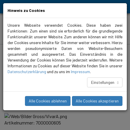
Bewegt Mensch und Element
Hinweis zu Cookies
Unsere Webseite verwendet Cookies. Diese haben zwei
Funktionen: Zum einen sind sie erforderlich für die grundlegende
Produkte
Funktionalität unserer Website. Zum anderen können wir mit Hilfe
der Cookies unsere Inhalte für Sie immer weiter verbessern. Hierzu
werden pseudonymisierte Daten von Website-Besuchern
biral.de
>
Produkte
>
Heizung
>
Inlinepumpen
>
geregelt
>
VivarA
gesammelt und ausgewertet. Das Einverständnis in die
Verwendung der Cookies können Sie jederzeit widerrufen. Weitere
VivarA S 50-12 270
Informationen zu Cookies auf dieser Website finden Sie in unserer
Die VivarA ist eine geregelte, kompakte und langlebige
Datenschutzerklärung
und zu uns im
Impressum
.
Inlinepumpe mit höchster Energieeffizienz (iE5). Diese neue
Pumpenfamilie fördert Medien in Temperaturbereichen von
Einstellungen
-20°C bis +140°C und ist somit für alle gängigen HLKK-
Anwendungen einsetzbar. Per integriertem Bluetooth Connect
und der Biral ONE App (iOS/Android) konfigurieren, überwachen
Alle Cookies ablehnen
Alle Cookies akzeptieren
und analysieren Sie die Pumpe bequem mit Ihrem Smartphone.
Artikelnummer: 7000000605