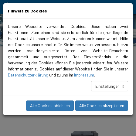
Bewegt Mensch und Element
Hinweis zu Cookies
Unsere Webseite verwendet Cookies. Diese haben zwei
Funktionen: Zum einen sind sie erforderlich für die grundlegende
Produkte
Funktionalität unserer Website. Zum anderen können wir mit Hilfe
der Cookies unsere Inhalte für Sie immer weiter verbessern. Hierzu
werden pseudonymisierte Daten von Website-Besuchern
biral.de
>
Produkte
>
Heizung
>
Inlinepumpen
>
geregelt
>
VivarA
gesammelt und ausgewertet. Das Einverständnis in die
Verwendung der Cookies können Sie jederzeit widerrufen. Weitere
VivarA S 80-15 360
Informationen zu Cookies auf dieser Website finden Sie in unserer
Die VivarA ist eine geregelte, kompakte und langlebige
Datenschutzerklärung
und zu uns im
Impressum
.
Inlinepumpe mit höchster Energieeffizienz (iE5). Diese neue
Pumpenfamilie fördert Medien in Temperaturbereichen von
Einstellungen
-20°C bis +140°C und ist somit für alle gängigen HLKK-
Anwendungen einsetzbar. Per integriertem Bluetooth Connect
und der Biral ONE App (iOS/Android) konfigurieren, überwachen
Alle Cookies ablehnen
Alle Cookies akzeptieren
und analysieren Sie die Pumpe bequem mit Ihrem Smartphone.