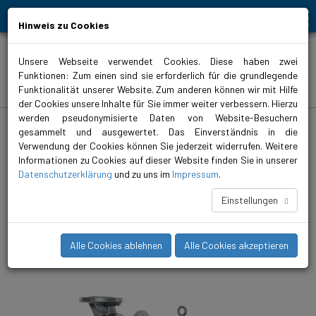
Bewegt Mensch und Element
Hinweis zu Cookies
Unsere Webseite verwendet Cookies. Diese haben zwei
Funktionen: Zum einen sind sie erforderlich für die grundlegende
Produkte
Funktionalität unserer Website. Zum anderen können wir mit Hilfe
der Cookies unsere Inhalte für Sie immer weiter verbessern. Hierzu
werden pseudonymisierte Daten von Website-Besuchern
biral.de
>
Produkte
>
Heizung
>
Inlinepumpen
>
ungeregelt
>
VariA RED
gesammelt und ausgewertet. Das Einverständnis in die
Verwendung der Cookies können Sie jederzeit widerrufen. Weitere
VariA 100-10 450 4 3 RED
Informationen zu Cookies auf dieser Website finden Sie in unserer
Die VariA ist die kompakte ungeregelte Inlinepumpe für
Datenschutzerklärung
und zu uns im
Impressum
.
mittlere bis grosse Heizungsanlagen. Ein fein abgestuftes
Sortiment bis DN 150 und 18.5 kW bietet für jeden
Einstellungen
Betriebspunkt eine passende Pumpe.
Alle Cookies ablehnen
Alle Cookies akzeptieren