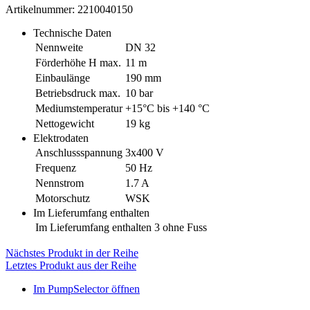
Artikelnummer: 2210040150
Technische Daten
Nennweite
DN 32
Förderhöhe H max.
11 m
Einbaulänge
190 mm
Betriebsdruck max.
10 bar
Mediumstemperatur
+15°C bis +140 °C
Nettogewicht
19 kg
Elektrodaten
Anschlussspannung
3x400 V
Frequenz
50 Hz
Nennstrom
1.7 A
Motorschutz
WSK
Im Lieferumfang enthalten
Im Lieferumfang enthalten 3
ohne Fuss
Nächstes Produkt in der Reihe
Letztes Produkt aus der Reihe
Im PumpSelector öffnen