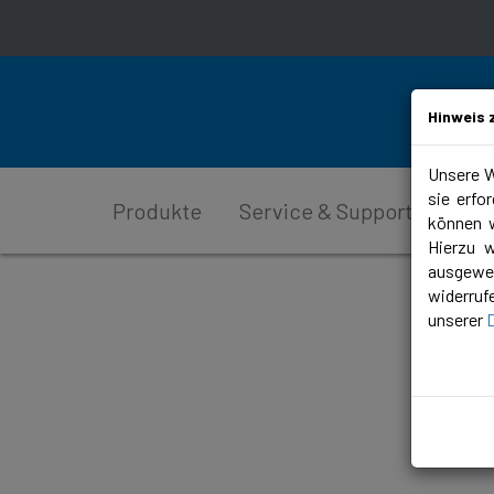
Hinweis 
Unsere W
sie erfo
Produkte
Service & Support
Plan
können w
Hierzu 
ausgewer
widerruf
unserer