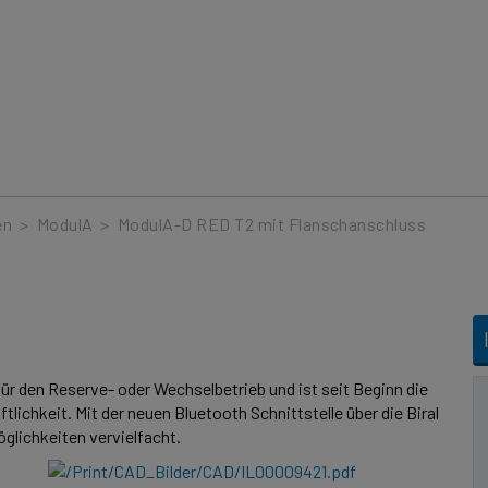
en
>
ModulA
>
ModulA-D RED T2 mit Flanschanschluss
D
r den Reserve- oder Wechselbetrieb und ist seit Beginn die
lichkeit. Mit der neuen Bluetooth Schnittstelle über die Biral
lichkeiten vervielfacht.