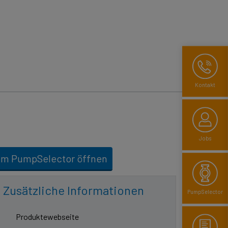
Kontakt
Jobs
Im PumpSelector öffnen
Zusätzliche Informationen
PumpSelector
Produktewebseite