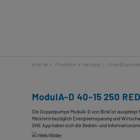
Produkte
biral.de
>
Produkte
>
Heizung
>
Umwälzpump
ModulA-D 40-15 250 RE
Die Doppelpumpe ModulA-D von Biral ist ausgelegt fü
Meisterin bezüglich Energieeinsparung und Wirtschaft
ONE App haben sich die Bedien- und Informationsmög