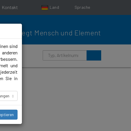
Kontakt
Land
Sprache
Bewegt Mensch und Element
inen sind
m anderen
rbessern.
melt und
jederzeit
en Sie in
lungen
eptieren