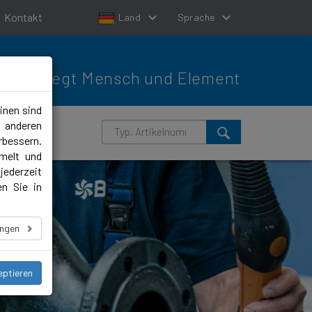
Kontakt
Land
Sprache
Bewegt Mensch und Element
inen sind
m anderen
rbessern.
melt und
jederzeit
en Sie in
ungen
eptieren