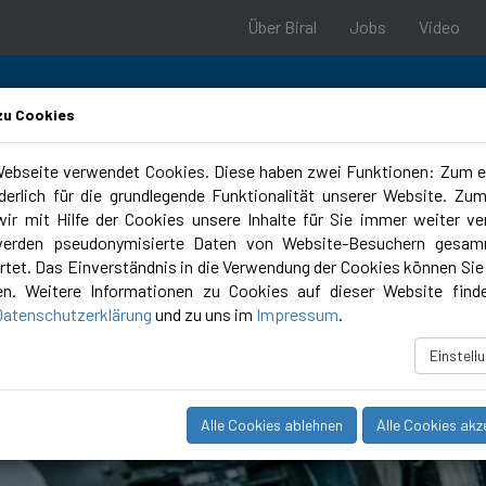
Über Biral
Jobs
Video
zu Cookies
ebseite verwendet Cookies. Diese haben zwei Funktionen: Zum e
rderlich für die grundlegende Funktionalität unserer Website. Zu
ungstools
Campus
ir mit Hilfe der Cookies unsere Inhalte für Sie immer weiter ve
werden pseudonymisierte Daten von Website-Besuchern gesam
tet. Das Einverständnis in die Verwendung der Cookies können Sie 
en. Weitere Informationen zu Cookies auf dieser Website find
Datenschutzerklärung
und zu uns im
Impressum
.
Einstell
Alle Cookies ablehnen
Alle Cookies akz