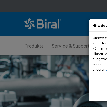
Hinweis 
Unsere W
sie erfo
Produkte
Service & Support
Plan
können w
Hierzu 
ausgewer
widerruf
unserer