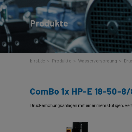
Produkte
biral.de
>
Produkte
>
Wasserversorgung
>
Dru
ComBo 1x HP-E 18-50-8/
Druckerhöhungsanlagen mit einer mehrstufigen, ve