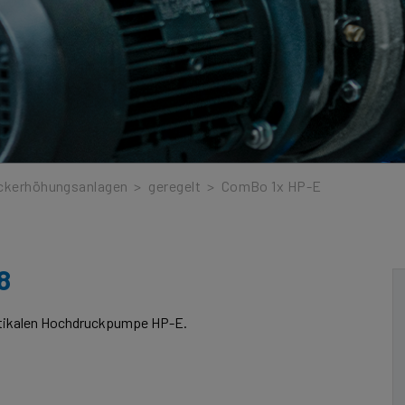
ckerhöhungsanlagen
>
geregelt
>
ComBo 1x HP-E
8
rtikalen Hochdruckpumpe HP-E.