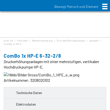
Bewegt Mensch und Element
Produkte
biral.de
>
Produkte
>
Wasserversorgung
>
Druckerhöhungsanlagen
>
geregelt
>
ComBo 1x HP-E
ComBo 1x HP-E 6-32-2/8
Druckerhöhungsanlagen mit einer mehrstufigen, vertikalen
Hochdruckpumpe HP-E.
Artikelnummer: 3208020102
Technische Daten
Elektrodaten