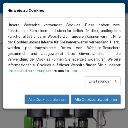
Bewegt Mensch und Element
Hinweis zu Cookies
Unsere Webseite verwendet Cookies. Diese haben zwei
Funktionen: Zum einen sind sie erforderlich für die grundlegende
Produkte
Funktionalität unserer Website. Zum anderen können wir mit Hilfe
der Cookies unsere Inhalte für Sie immer weiter verbessern. Hierzu
werden pseudonymisierte Daten von Website-Besuchern
biral.de
>
Produkte
>
Wasserversorgung
>
Druckerhöhungsanlagen
>
geregelt
>
ComBo 3x HP-E
gesammelt und ausgewertet. Das Einverständnis in die
Verwendung der Cookies können Sie jederzeit widerrufen. Weitere
ComBo 3x HP-E 18-50-4/8
Informationen zu Cookies auf dieser Website finden Sie in unserer
Datenschutzerklärung
und zu uns im
Impressum
.
Druckerhöhungsanlagen mit drei mehrstufigen, vertikalen
Hochdruckpumpe HP-E.
Einstellungen
Alle Cookies ablehnen
Alle Cookies akzeptieren