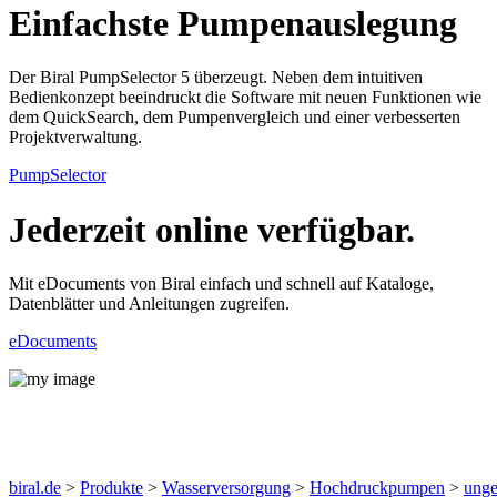
Einfachste Pumpenauslegung
Der Biral PumpSelector 5 überzeugt. Neben dem intuitiven
Bedienkonzept beeindruckt die Software mit neuen Funktionen wie
dem QuickSearch, dem Pumpenvergleich und einer verbesserten
Projektverwaltung.
PumpSelector
Jederzeit online verfügbar.
Mit eDocuments von Biral einfach und schnell auf Kataloge,
Datenblätter und Anleitungen zugreifen.
eDocuments
Produkte
biral.de
>
Produkte
>
Wasserversorgung
>
Hochdruckpumpen
>
unge