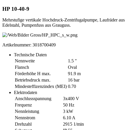
HP 10-40-9
Mehrstufige vertikale Hochdruck-Zentrifugalpumpe, Laufräder aus
Edelstahl, Pumpenfuss aus Grauguss.
Artikelnummer: 3018700409
Technische Daten
Nennweite
1.5 "
Flansch
Oval
Förderhöhe H max.
91.9 m
Betriebsdruck max.
16 bar
Mindesteffizenzindex (MEI)
0.70
Elektrodaten
Anschlussspannung
3x400 V
Frequenz
50 Hz
Nennleistung
3 kW
Nennstrom
6.10 A
Drehzahl
2915 1/min