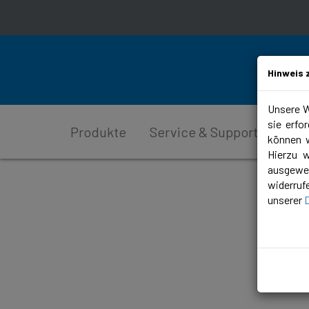
Hinweis 
Unsere W
sie erfo
Produkte
Service & Support
Plan
können w
Hierzu 
ausgewer
widerruf
unserer