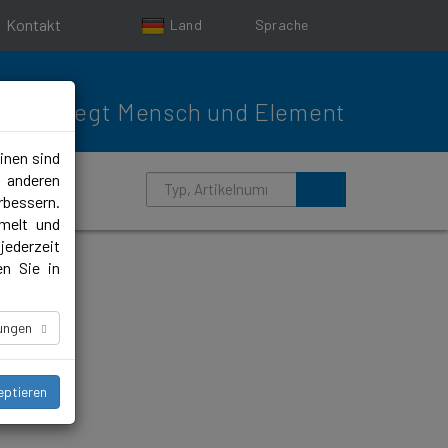
Kontakt
Land
Sprache
Bewegt Mensch und Element
inen sind
m anderen
rbessern.
melt und
jederzeit
en Sie in
lungen
eptieren