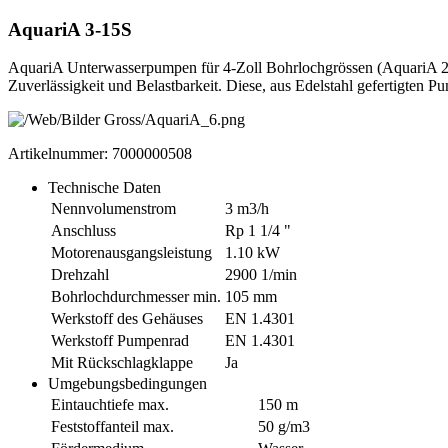
AquariA 3-15S
AquariA Unterwasserpumpen für 4-Zoll Bohrlochgrössen (AquariA 2 bi
Zuverlässigkeit und Belastbarkeit. Diese, aus Edelstahl gefertigten
Artikelnummer: 7000000508
Technische Daten
Nennvolumenstrom
3 m3/h
Anschluss
Rp 1 1/4 "
Motorenausgangsleistung
1.10 kW
Drehzahl
2900 1/min
Bohrlochdurchmesser min.
105 mm
Werkstoff des Gehäuses
EN 1.4301
Werkstoff Pumpenrad
EN 1.4301
Mit Rückschlagklappe
Ja
Umgebungsbedingungen
Eintauchtiefe max.
150 m
Feststoffanteil max.
50 g/m3