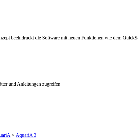
nzept beeindruckt die Software mit neuen Funktionen wie dem QuickS
tter und Anleitungen zugreifen.
uariA
>
AquariA 3