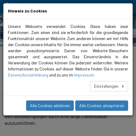
Bewegt Mensch und Element
Hinweis zu Cookies
Unsere Webseite verwendet Cookies. Diese haben zwei
Funktionen: Zum einen sind sie erforderlich für die grundlegende
Produkte
Funktionalität unserer Website. Zum anderen können wir mit Hilfe
der Cookies unsere Inhalte für Sie immer weiter verbessern. Hierzu
werden pseudonymisierte Daten von Website-Besuchern
biral.de
>
Produkte
>
Wasserversorgung
>
Unterwasserpumpen
>
AquariA
>
AquariA 5
gesammelt und ausgewertet. Das Einverständnis in die
Verwendung der Cookies können Sie jederzeit widerrufen. Weitere
AquariA 5-21
Informationen zu Cookies auf dieser Website finden Sie in unserer
Datenschutzerklärung
und zu uns im
Impressum
.
AquariA Unterwasserpumpen für 4-Zoll Bohrlochgrössen
(AquariA 2 bis 14) sind die idealen Lösungen für ein breites
Einstellungen
Einsatzgebiet von Anwendungen. Mit diesen Pumpen bieten
wir Ihnen die grösstmögliche Zuverlässigkeit und
Belastbarkeit. Diese, aus Edelstahl gefertigten Pumpen,
Alle Cookies ablehnen
Alle Cookies akzeptieren
wurden entwickelt, um sich auch unter extremen
Betriebsbedingungen durch eine lange Lebensdauer
auszuzeichnen.