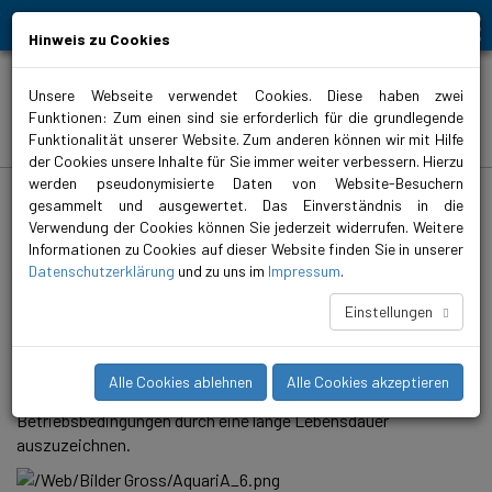
Bewegt Mensch und Element
Hinweis zu Cookies
Unsere Webseite verwendet Cookies. Diese haben zwei
Funktionen: Zum einen sind sie erforderlich für die grundlegende
Produkte
Funktionalität unserer Website. Zum anderen können wir mit Hilfe
der Cookies unsere Inhalte für Sie immer weiter verbessern. Hierzu
werden pseudonymisierte Daten von Website-Besuchern
biral.de
>
Produkte
>
Wasserversorgung
>
Unterwasserpumpen
>
AquariA
>
AquariA 5
gesammelt und ausgewertet. Das Einverständnis in die
Verwendung der Cookies können Sie jederzeit widerrufen. Weitere
AquariA 5-33
Informationen zu Cookies auf dieser Website finden Sie in unserer
Datenschutzerklärung
und zu uns im
Impressum
.
AquariA Unterwasserpumpen für 4-Zoll Bohrlochgrössen
(AquariA 2 bis 14) sind die idealen Lösungen für ein breites
Einstellungen
Einsatzgebiet von Anwendungen. Mit diesen Pumpen bieten
wir Ihnen die grösstmögliche Zuverlässigkeit und
Belastbarkeit. Diese, aus Edelstahl gefertigten Pumpen,
Alle Cookies ablehnen
Alle Cookies akzeptieren
wurden entwickelt, um sich auch unter extremen
Betriebsbedingungen durch eine lange Lebensdauer
auszuzeichnen.