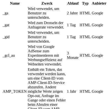
Name
Zweck
Ablauf
Typ
Anbieter
Wird verwendet, um
_ga
Benutzer zu
2 Jahre
HTML
Google
unterscheiden.
Wird zum Drosseln der
_gat
1 Tag
HTML
Google
Anfragerate verwendet.
Wird verwendet, um
_gid
Benutzer zu
1 Tag
HTML
Google
unterscheiden.
Wird von Google
AdSense zum
3
_gcl_au
Experimentieren mit
HTML
Google
Monate
Werbungseffizienz auf
Webseiten verwendet.
Enthält ein Token, das
verwendet werden kann,
um eine Client-ID vom
AMP-Client-ID-Service
abzurufen. Andere
AMP_TOKEN
mögliche Werte zeigen
1 Jahr
HTML
Google
Opt-out, Anfrage im
Gange oder einen Fehler
beim Abrufen einer
Client-ID vom AMP