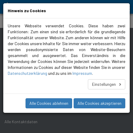
Bewegt Mensch und Element
Hinweis zu Cookies
biral.de
>
Datenspeicher
>
Sticky Sidebar
Unsere Webseite verwendet Cookies. Diese haben zwei
Funktionen: Zum einen sind sie erforderlich für die grundlegende
Funktionalität unserer Website. Zum anderen können wir mit Hilfe
SCHNELL-ZUGRIFF
der Cookies unsere Inhalte für Sie immer weiter verbessern. Hierzu
Impressum
Presse/Bilddaten
werden pseudonymisierte Daten von Website-Besuchern
gesammelt und ausgewertet. Das Einverständnis in die
Datenschutz
AGB
Verwendung der Cookies können Sie jederzeit widerrufen. Weitere
Whistleblower
Informationen zu Cookies auf dieser Website finden Sie in unserer
Datenschutzerklärung
und zu uns im
Impressum
.
NIEDERLASSUNG DEUTSCHLAND
Einstellungen
Biral GmbH
T +49 2407 502336-
Kaiserstrasse 100
00
Alle Cookies ablehnen
Alle Cookies akzeptieren
52134 Herzogenrath
info@biral.de
Alle Kontaktdaten