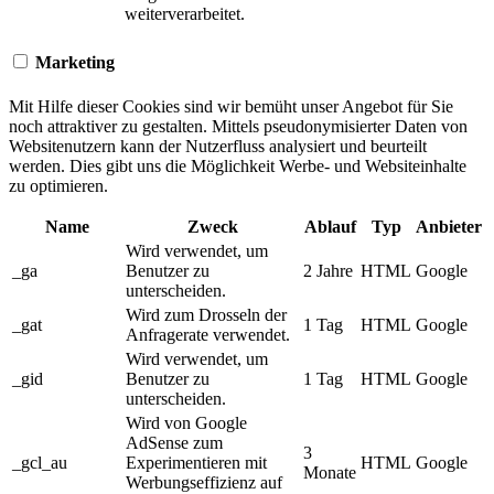
weiterverarbeitet.
Marketing
Mit Hilfe dieser Cookies sind wir bemüht unser Angebot für Sie
noch attraktiver zu gestalten. Mittels pseudonymisierter Daten von
Websitenutzern kann der Nutzerfluss analysiert und beurteilt
werden. Dies gibt uns die Möglichkeit Werbe- und Websiteinhalte
zu optimieren.
Name
Zweck
Ablauf
Typ
Anbieter
Wird verwendet, um
_ga
Benutzer zu
2 Jahre
HTML
Google
unterscheiden.
Wird zum Drosseln der
_gat
1 Tag
HTML
Google
Anfragerate verwendet.
Wird verwendet, um
_gid
Benutzer zu
1 Tag
HTML
Google
unterscheiden.
Wird von Google
AdSense zum
3
_gcl_au
Experimentieren mit
HTML
Google
Monate
Werbungseffizienz auf