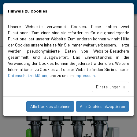
Bewegt Mensch und Element
Hinweis zu Cookies
Unsere Webseite verwendet Cookies. Diese haben zwei
Funktionen: Zum einen sind sie erforderlich für die grundlegende
Produkte
Funktionalität unserer Website. Zum anderen können wir mit Hilfe
der Cookies unsere Inhalte für Sie immer weiter verbessern. Hierzu
werden pseudonymisierte Daten von Website-Besuchern
biral.de
>
Produkte
>
Wasserversorgung
>
Druckerhöhungsanlagen
>
geregelt
>
ComBo 4x HP-E
gesammelt und ausgewertet. Das Einverständnis in die
Verwendung der Cookies können Sie jederzeit widerrufen. Weitere
ComBo 4x HP-E 12-40-3/8
Informationen zu Cookies auf dieser Website finden Sie in unserer
Datenschutzerklärung
und zu uns im
Impressum
.
Druckerhöhungsanlagen mit vier mehrstufigen, vertikalen
Hochdruckpumpe HP-E.
Einstellungen
Alle Cookies ablehnen
Alle Cookies akzeptieren