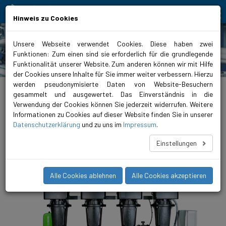
Bewegt Mensch und Element
Hinweis zu Cookies
Unsere Webseite verwendet Cookies. Diese haben zwei
Funktionen: Zum einen sind sie erforderlich für die grundlegende
Produkte
Funktionalität unserer Website. Zum anderen können wir mit Hilfe
der Cookies unsere Inhalte für Sie immer weiter verbessern. Hierzu
werden pseudonymisierte Daten von Website-Besuchern
biral.de
>
Produkte
>
Wasserversorgung
>
Druckerhöhungsanlagen
>
geregelt
>
ComBo 4x HP-E
gesammelt und ausgewertet. Das Einverständnis in die
Verwendung der Cookies können Sie jederzeit widerrufen. Weitere
ComBo 4x HP-E
Informationen zu Cookies auf dieser Website finden Sie in unserer
Datenschutzerklärung
und zu uns im
Impressum
.
Druckerhöhungsanlagen mit vier mehrstufigen, vertikalen
Hochdruckpumpe HP-E.
Einstellungen
Alle Cookies ablehnen
Alle Cookies akzeptieren