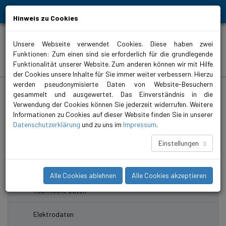
Bewegt Mensch und Element
Hinweis zu Cookies
Unsere Webseite verwendet Cookies. Diese haben zwei
Funktionen: Zum einen sind sie erforderlich für die grundlegende
Produkte
Funktionalität unserer Website. Zum anderen können wir mit Hilfe
der Cookies unsere Inhalte für Sie immer weiter verbessern. Hierzu
werden pseudonymisierte Daten von Website-Besuchern
biral.de
>
Produkte
>
Wasserversorgung
>
Druckerhöhungsanlagen
>
geregelt
>
ComBo 4x HP-E
gesammelt und ausgewertet. Das Einverständnis in die
Verwendung der Cookies können Sie jederzeit widerrufen. Weitere
ComBo 4x HP-E 4-25-2/8
Informationen zu Cookies auf dieser Website finden Sie in unserer
Datenschutzerklärung
und zu uns im
Impressum
.
Druckerhöhungsanlagen mit vier mehrstufigen, vertikalen
Hochdruckpumpe HP-E.
Einstellungen
Artikelnummer: 3208010402
Alle Cookies ablehnen
Alle Cookies akzeptieren
Technische Daten
Elektrodaten