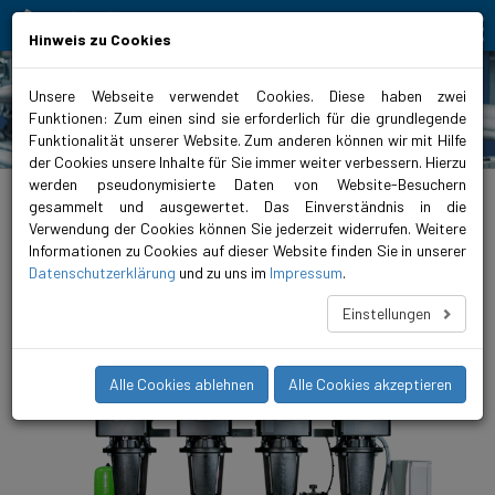
Bewegt Mensch und Element
Hinweis zu Cookies
Unsere Webseite verwendet Cookies. Diese haben zwei
Funktionen: Zum einen sind sie erforderlich für die grundlegende
Produkte
Funktionalität unserer Website. Zum anderen können wir mit Hilfe
der Cookies unsere Inhalte für Sie immer weiter verbessern. Hierzu
werden pseudonymisierte Daten von Website-Besuchern
biral.de
>
Produkte
>
Wasserversorgung
>
Druckerhöhungsanlagen
>
geregelt
>
ComBo 4x HP-E
gesammelt und ausgewertet. Das Einverständnis in die
Verwendung der Cookies können Sie jederzeit widerrufen. Weitere
ComBo 4x HP-E 6-32-16/8
Informationen zu Cookies auf dieser Website finden Sie in unserer
Datenschutzerklärung
und zu uns im
Impressum
.
Druckerhöhungsanlagen mit vier mehrstufigen, vertikalen
Hochdruckpumpe HP-E.
Einstellungen
Alle Cookies ablehnen
Alle Cookies akzeptieren