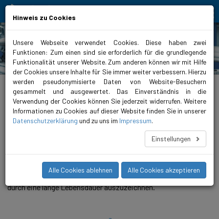
Bewegt Mensch und Element
Hinweis zu Cookies
Unsere Webseite verwendet Cookies. Diese haben zwei
Funktionen: Zum einen sind sie erforderlich für die grundlegende
Produkte
Funktionalität unserer Website. Zum anderen können wir mit Hilfe
der Cookies unsere Inhalte für Sie immer weiter verbessern. Hierzu
werden pseudonymisierte Daten von Website-Besuchern
biral.de
>
Produkte
>
Wasserversorgung
>
Unterwasserpumpen
>
AquariA
>
AquariA 32
gesammelt und ausgewertet. Das Einverständnis in die
Verwendung der Cookies können Sie jederzeit widerrufen. Weitere
AquariA 32
Informationen zu Cookies auf dieser Website finden Sie in unserer
Datenschutzerklärung
und zu uns im
Impressum
.
AquariA Unterwasserpumpen für 6-Zoll Bohrlochgrössen
(AquariA 17 bis 60) sind die idealen Lösungen für ein breites
Einstellungen
Einsatzgebiet von Anwendungen. Mit diesen Pumpen bieten
wir Ihnen die grösstmögliche Zuverlässigkeit und
Belastbarkeit. Diese, aus Edelstahl gefertigte Pumpen, wurden
Alle Cookies ablehnen
Alle Cookies akzeptieren
entwickelt, um sich auch unter extremen Betriebsbedingungen
durch eine lange Lebensdauer auszuzeichnen.